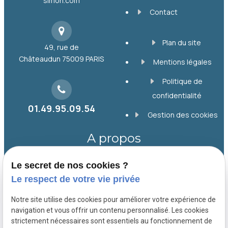
simon.com
Contact
Plan du site
49, rue de
Châteaudun
75009 PARIS
Mentions légales
Politique de
confidentialité
01.49.95.09.54
Gestion des cookies
A propos
Le secret de nos cookies ?
Depuis 1998, le Cabinet SIMON, basé à Paris
Le respect de votre vie privée
9, accompagne collectivités, entreprises et
particuliers en droit public, foncier et
Notre site utilise des cookies pour améliorer votre expérience de
immobilier. Il offre un conseil personnalisé et
navigation et vous offrir un contenu personnalisé. Les cookies
strictement nécessaires sont essentiels au fonctionnement de
une défense efficace pour chaque dossier.