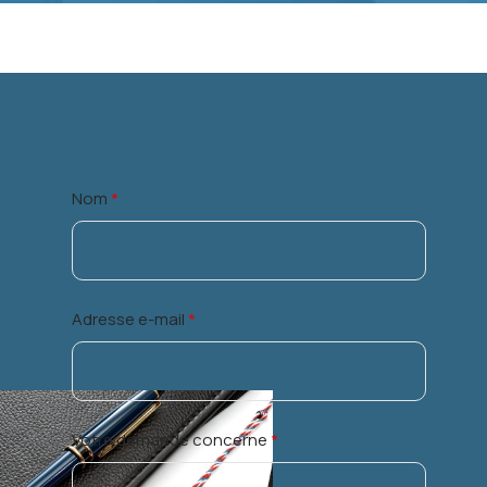
Nom
*
Adresse e-mail
*
Votre demande concerne
*