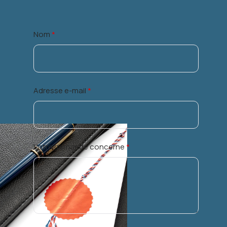
Nom
*
Adresse e-mail
*
Votre demande concerne
*