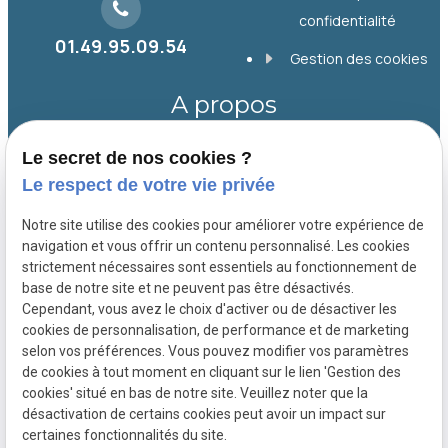
confidentialité
01.49.95.09.54
Gestion des cookies
A propos
Le secret de nos cookies ?
Depuis 1998, le Cabinet SIMON, basé à Paris
Le respect de votre vie privée
9, accompagne collectivités, entreprises et
particuliers en droit public, foncier et
Notre site utilise des cookies pour améliorer votre expérience de
immobilier. Il offre un conseil personnalisé et
navigation et vous offrir un contenu personnalisé. Les cookies
strictement nécessaires sont essentiels au fonctionnement de
une défense efficace pour chaque dossier.
base de notre site et ne peuvent pas être désactivés.
Cependant, vous avez le choix d'activer ou de désactiver les
cookies de personnalisation, de performance et de marketing
selon vos préférences. Vous pouvez modifier vos paramètres
de cookies à tout moment en cliquant sur le lien 'Gestion des
cookies' situé en bas de notre site. Veuillez noter que la
désactivation de certains cookies peut avoir un impact sur
certaines fonctionnalités du site.