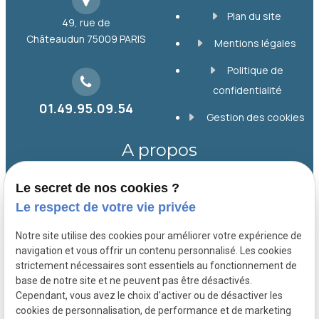
Plan du site
49, rue de
Châteaudun
75009 PARIS
Mentions légales
Politique de
confidentialité
01.49.95.09.54
Gestion des cookies
A propos
Le secret de nos cookies ?
Depuis 1998, le Cabinet SIMON, basé à Paris
Le respect de votre vie privée
9, accompagne collectivités, entreprises et
particuliers en droit public, foncier et
Notre site utilise des cookies pour améliorer votre expérience de
immobilier. Il offre un conseil personnalisé et
navigation et vous offrir un contenu personnalisé. Les cookies
strictement nécessaires sont essentiels au fonctionnement de
une défense efficace pour chaque dossier.
base de notre site et ne peuvent pas être désactivés.
Cependant, vous avez le choix d'activer ou de désactiver les
cookies de personnalisation, de performance et de marketing